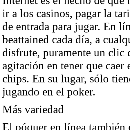
Internet es el hecho de que 
ir a los casinos, pagar la ta
de entrada para jugar. En l
beattained cada día, a cualqu
disfrute, puramente un clic 
agitación en tener que caer 
chips. En su lugar, sólo tien
jugando en el poker.
Más variedad
El póquer en línea también