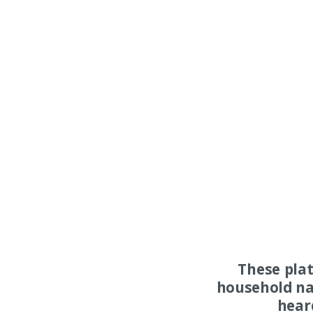
These pla
household na
hear