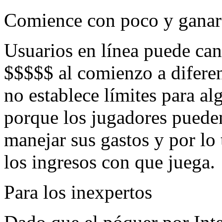
Comience con poco y ganar
Usuarios en línea puede ca
$$$$$ al comienzo a diferen
no establece límites para a
porque los jugadores pueden
manejar sus gastos y por lo 
los ingresos con que juega.
Para los inexpertos