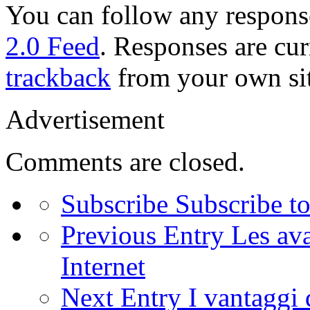
You can follow any response
2.0 Feed
. Responses are cur
trackback
from your own sit
Advertisement
Comments are closed.
Subscribe
Subscribe to
Previous Entry
Les ava
Internet
Next Entry
I vantaggi 