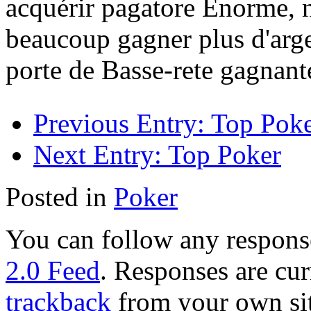
acquérir pagatore Enorme, n
beaucoup gagner plus d'arg
porte de Basse-rete gagnant
Previous Entry:
Top Poke
Next Entry:
Top Poker
Posted in
Poker
You can follow any response
2.0 Feed
. Responses are cur
trackback
from your own sit