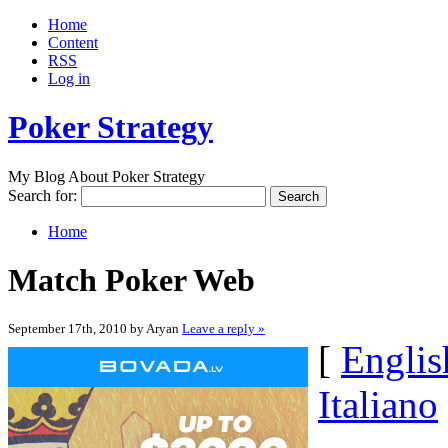
Home
Content
RSS
Log in
Poker Strategy
My Blog About Poker Strategy
Search for:
Home
Match Poker Web
September 17th, 2010 by Aryan
Leave a reply »
[
Englis
Italiano