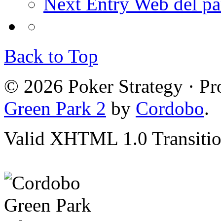
Next Entry
Web del pa
Back to Top
© 2026 Poker Strategy · P
Green Park 2
by
Cordobo
.
Valid XHTML 1.0 Transition