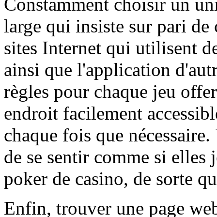
Constamment choisir un uni
large qui insiste sur pari de
sites Internet qui utilisent 
ainsi que l'application d'au
règles pour chaque jeu offer
endroit facilement accessibl
chaque fois que nécessaire.
de se sentir comme si elles 
poker de casino, de sorte qu
Enfin, trouver une page web 