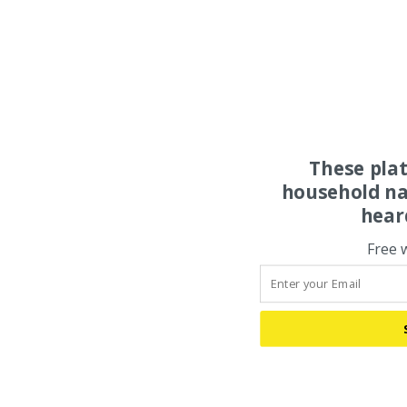
These pla
household na
hear
Free 