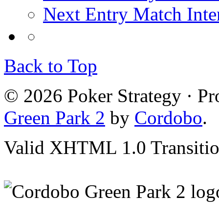
Next Entry
Match Inte
Back to Top
© 2026 Poker Strategy · P
Green Park 2
by
Cordobo
.
Valid XHTML 1.0 Transition