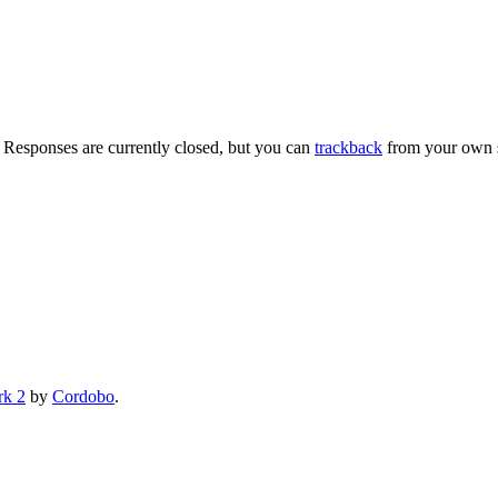
. Responses are currently closed, but you can
trackback
from your own s
rk 2
by
Cordobo
.