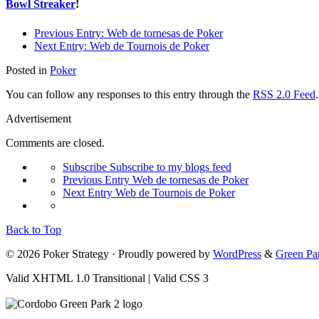
Bowl Streaker
!
Previous Entry:
Web de tornesas de Poker
Next Entry:
Web de Tournois de Poker
Posted in
Poker
You can follow any responses to this entry through the
RSS 2.0 Feed
Advertisement
Comments are closed.
Subscribe
Subscribe to my blogs feed
Previous Entry
Web de tornesas de Poker
Next Entry
Web de Tournois de Poker
Back to Top
© 2026 Poker Strategy · Proudly powered by
WordPress
&
Green Pa
Valid XHTML 1.0 Transitional | Valid CSS 3