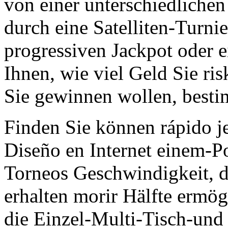
von einer unterschiedlichen
durch eine Satelliten-Turnie
progressiven Jackpot oder e
Ihnen, wie viel Geld Sie ri
Sie gewinnen wollen, best
Finden Sie können rápido j
Diseño en Internet einem-Po
Torneos Geschwindigkeit, d
erhalten morir Hälfte ermögl
die Einzel-Multi-Tisch-und