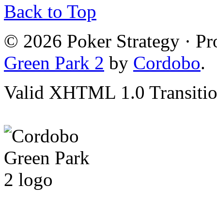
Back to Top
© 2026 Poker Strategy · P
Green Park 2
by
Cordobo
.
Valid XHTML 1.0 Transition