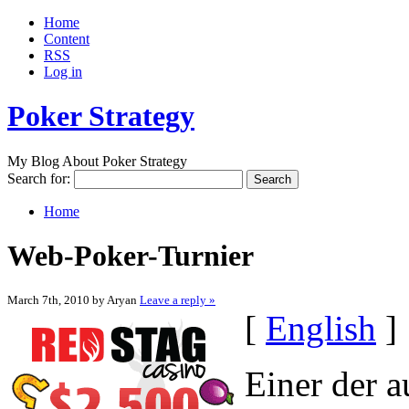
Home
Content
RSS
Log in
Poker Strategy
My Blog About Poker Strategy
Search for:
Home
Web-Poker-Turnier
March 7th, 2010 by Aryan
Leave a reply »
[
English
]
Einer der 