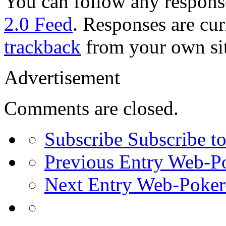
You can follow any response
2.0 Feed
. Responses are cur
trackback
from your own sit
Advertisement
Comments are closed.
Subscribe
Subscribe to
Previous Entry
Web-Po
Next Entry
Web-Poker-